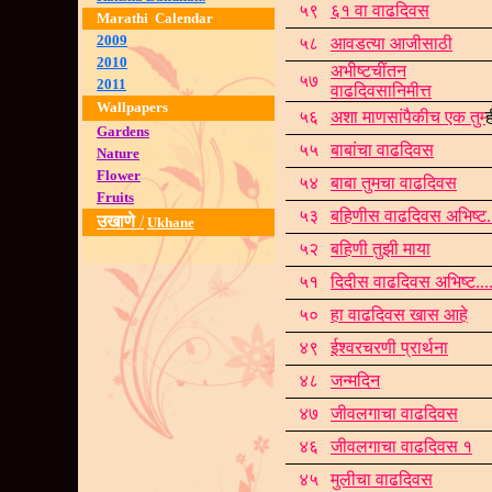
५९
६१ वा वाढदिवस
Marathi Calendar
2009
५८
आवडत्या आजीसाठ
2010
अभीष्टचींतन
५७
201
1
वाढदिवसानिमीत
Wallpapers
५६
अशा माणसांपैकीच एक तुम
्
Gardens
५५
बाबांचा वाढदिवस
Nature
Flower
५४
बाबा तुमचा वाढदिवस
Fruits
५३
बहिणीस वाढदिवस अभिष्ट.
उखाणे
/
Ukhane
५२
बहिणी तुझी माया
५१
दिदीस वाढदिवस अभिष्ट....
५०
हा वाढदिवस खास आह
४९
ईश्वरचरणी प्रार्थना
४८
जन्मदिन
४७
जीवलगाचा वाढदिवस
४६
जीवलगाचा वाढदिवस १
४५
मुलीचा वाढदिवस