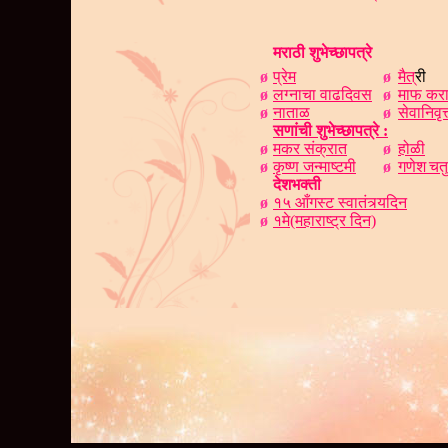
मराठी शुभेच्छापत्रे
ø
प्रेम
ø
मैत
्री
ø
लग्नाचा वाढदिवस
ø
माफ कर
ø
नाताळ
ø
सेवानिव
सणांची शुभेच्छापत्रे :
ø
मकर संक्रात
ø
होळी
ø
कृ
ष्ण जन्माष्टमी
ø
गणेश
चत
देशभक्ती
ø
१५ आँगस्ट स्वातंत्र्यदिन
ø
१मे(महाराष्ट्र दिन)