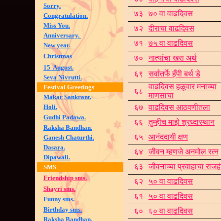
Sorry.
७३
७
०
वा वाढदिवस
Congratulation.
Miss You.
७२
दीराचा वाढदिवस
Anniversary.
७१
७५ वा वाढदिवस
New year.
Christmas
७०
नात्यांचा खरा अर्थ
15 August.
६९
सर्वांतर्फे हँपी बर्थ डे
Seva Nivrutti.
वाढदिवस हळूवार मनाच्या
Festival Greetings
६८
माणसाचा
Makar Sankrant.
Holi.
६७
वाढदिवस आठवणीतला
Gudhi Padawa.
६६
तुम्हीच माझे श्रध्दास्थान
Raksha Bandhan.
६५
आनंददायी क्षण
Ganesh Chaturthi.
Dasara.
६४
जीवन म्हणजे अनमोल रत्न
Dipawali.
६३
जीवनाच्या प्रवाहाचा राजह
SMS
Friendship sms.
६२
५० वा वाढदिवस
Shayri sms.
६१
५० वा वाढदिवस
Funny sms.
Birthday sms.
६०
६
० वा वाढदिवस
Raksha Bandhan.