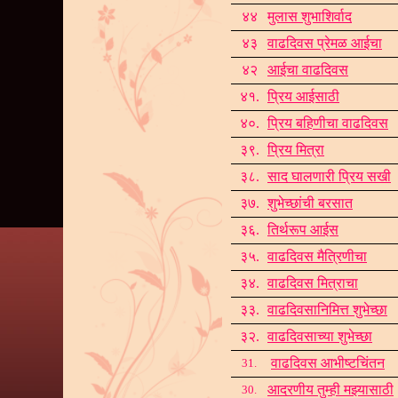
४४
मुलास शुभाशिर्वाद
४३
वाढदिवस प्रेमळ आईचा
४२
आईचा वाढदिवस
४१.
प्रिय आईसाठी
४०.
प्रिय बहिणीचा वाढदिवस
३९.
प्रिय मित्रा
३८.
साद घालणारी प्रिय सखी
३७.
शुभेच्छांची बरसात
३६.
तिर्थरूप आईस
३५.
वाढदिवस मैत्रिणीचा
३४.
वाढदिवस मित्राचा
३३.
वाढदिवसानिमित्त शुभेच्छा
३२.
वाढदिवसाच्या शुभेच्छा
वाढदिवस आभीष्टचिंतन
31.
आदरणीय तुम्ही मझ्यासाठ
30.