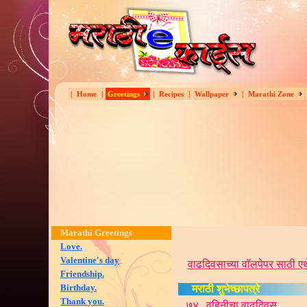
|
Home
|
Greetings
|
Recipes
|
Wallpaper
|
Marathi Zone
Marathi Greetings
Love.
Valentine's day
वाढदिव
साच्या वॉलपेपर साठी ए
Friendship.
Birthday.
मराठी शुभेच्छापत्रे
Thank you.
७४
वहिनीचा वाढदिवस