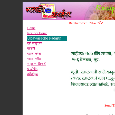
Ratala Sweet -
रताळा स्वीट
Home
Recipes Home
Upawasache Padarth
दही साबुदाणा
खांडवी
रताळा कीस
रताळा स्वीट
साबुदाणा खिचडी
थाळीपीठ
वरीतांदुळ
Send Th