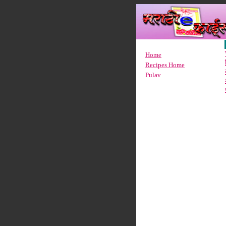
Home
Recipes Home
Pulav