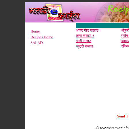
आंबट गोड सलाड
अंकु
Home
फ़्रुट सलाड १
ग्री
Recipes Home
जेली सलाड
काकड
SALAD
न्युट्री सलाड
रशिय
Send Th
©
www.shreeyoginfo