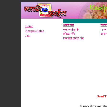
अंजीर जँम
सफरच
Home
सुके जर्दाळू जँम
गाजर
Recipes Home
कोहळा जँम
आंबा 
Jam
पिकलेले टोमँटो जँम
Send Th
©
www.shreeyoginfo