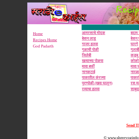
आमरसाचे मोदक
बदाम ब
Home
बेसन लाडू
बेसन 
Recipes Home
गाजर हलवा
घारगे
God Padarth
गुळाची पोळी
गुलाब
जिलेबी
कडबू
खव्याच्या पोळया
कोको 
मावा बर्फी
मावा 
नानकटाई
नारळा
पाकातील कंरज्या
पाकात
पुरण्पोळी (खवा घालून)
रस म
रव्याचा हलवा
साबुदा
Send Th
©
www.shreeyoginfo